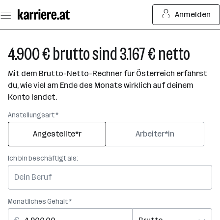
Zum
Anmelden
Seiteninhalt
springen
4.900 € brutto sind 3.167 € netto
Mit dem Brutto-Netto-Rechner für Österreich erfährst
du, wie viel am Ende des Monats wirklich auf deinem
Konto landet.
Anstellungsart *
Angestellte*r
Arbeiter*in
Ich bin beschäftigt als:
Monatliches Gehalt *