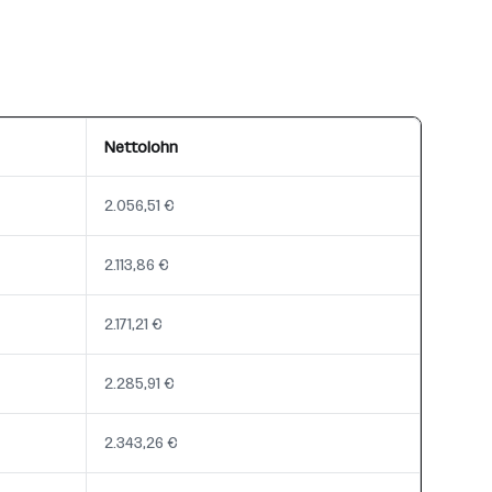
Nettolohn
2.056,51 €
2.113,86 €
2.171,21 €
2.285,91 €
2.343,26 €