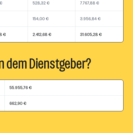
 €
528,32 €
7.767,88 €
€
154,00 €
3.956,84 €
8 €
2.412,68 €
31.605,28 €
n dem Dienstgeber?
55.955,76 €
662,90 €