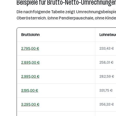
Beispiele für Brutto-Netto-Umrechnungen
Die nachfolgende Tabelle zeigt Umrechnungsbeispiel
Oberösterreich. (ohne Pendlerpauschale, ohne Kind
Bruttolohn
Lohnsteu
2.795,00 €
233,43 €
2.895,00 €
258,01 €
2.995,00 €
282,59 €
3.195,00 €
331,75 €
3.295,00 €
356,33 €