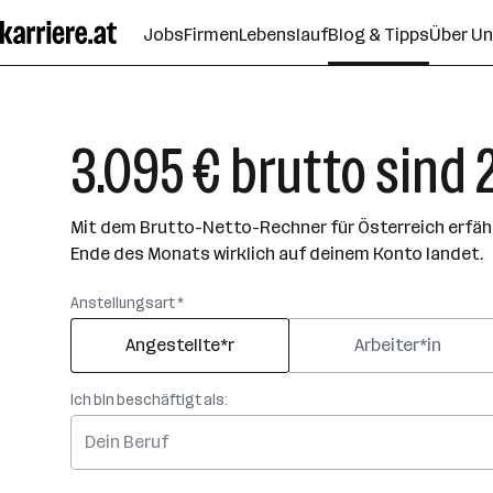
Zum
Jobs
Firmen
Lebenslauf
Blog & Tipps
Über U
Seiteninhalt
springen
3.095 € brutto sind 
Mit dem Brutto-Netto-Rechner für Österreich erfährs
Ende des Monats wirklich auf deinem Konto landet.
Anstellungsart *
Angestellte*r
Arbeiter*in
Ich bin beschäftigt als: