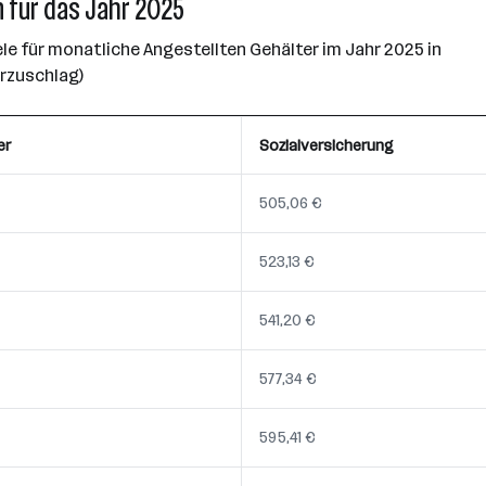
 für das Jahr 2025
e für monatliche Angestellten Gehälter im Jahr 2025 in
erzuschlag)
er
Sozialversicherung
505,06 €
523,13 €
541,20 €
577,34 €
595,41 €