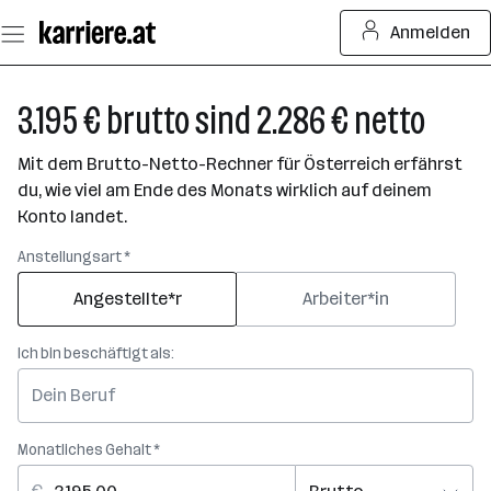
Zum
Anmelden
Seiteninhalt
springen
3.195 € brutto sind 2.286 € netto
Mit dem Brutto-Netto-Rechner für Österreich erfährst
du, wie viel am Ende des Monats wirklich auf deinem
Konto landet.
Anstellungsart *
Angestellte*r
Arbeiter*in
Ich bin beschäftigt als:
Monatliches Gehalt *