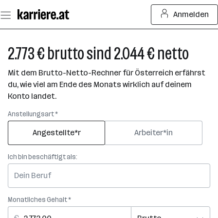
Zum
Anmelden
Seiteninhalt
springen
2.773 € brutto sind 2.044 € netto
Mit dem Brutto-Netto-Rechner für Österreich erfährst
du, wie viel am Ende des Monats wirklich auf deinem
Konto landet.
Anstellungsart *
Angestellte*r
Arbeiter*in
Ich bin beschäftigt als:
Monatliches Gehalt *