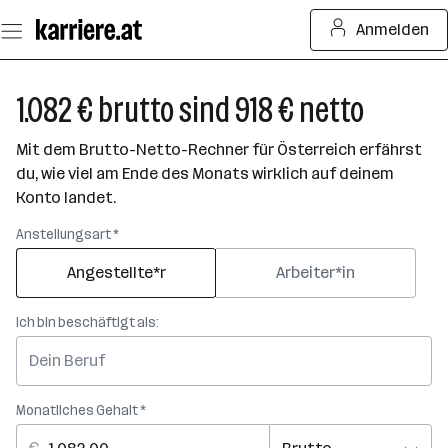
Zum
Anmelden
Seiteninhalt
springen
1.082 € brutto sind 918 € netto
Mit dem Brutto-Netto-Rechner für Österreich erfährst
du, wie viel am Ende des Monats wirklich auf deinem
Konto landet.
Anstellungsart *
Angestellte*r
Arbeiter*in
Ich bin beschäftigt als:
Monatliches Gehalt *