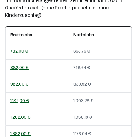
für monatliche Angestellten Gehälter im Jahr 2025 in
Oberösterreich. (ohne Pendlerpauschale, ohne
Kinderzuschlag)
Bruttolohn
Nettolohn
782,00 €
663,76 €
882,00 €
748,64 €
982,00 €
833,52 €
1.182,00 €
1.003,28 €
1.282,00 €
1.088,16 €
1.382,00 €
1.173,04 €