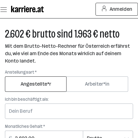
Zum
Anmelden
Seiteninhalt
springen
2.602 € brutto sind 1.963 € netto
Mit dem Brutto-Netto-Rechner für Österreich erfährst
du, wie viel am Ende des Monats wirklich auf deinem
Konto landet.
Anstellungsart *
Angestellte*r
Arbeiter*in
Ich bin beschäftigt als:
Monatliches Gehalt *