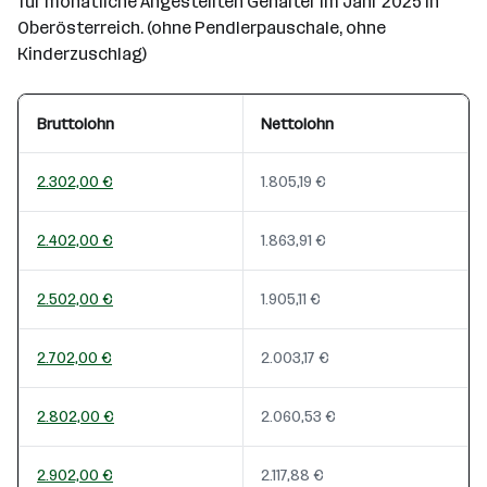
für monatliche Angestellten Gehälter im Jahr 2025 in
Oberösterreich. (ohne Pendlerpauschale, ohne
Kinderzuschlag)
Bruttolohn
Nettolohn
2.302,00 €
1.805,19 €
2.402,00 €
1.863,91 €
2.502,00 €
1.905,11 €
2.702,00 €
2.003,17 €
2.802,00 €
2.060,53 €
2.902,00 €
2.117,88 €