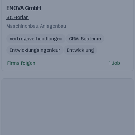
ENOVA GmbH
St. Florian
Maschinenbau, Anlagenbau
Vertragsverhandlungen
CRM-Systeme
Entwicklungsingenieur
Entwicklung
Motorenentwicklung
Firma folgen
1 Job
Elektrotechnik Konstrukteur
Konstrukteurin
Vertriebserfahrung
Kundenbetreuung
Kundenakquise