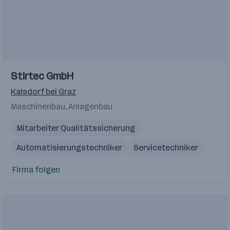
Stirtec GmbH
Kalsdorf bei Graz
Maschinenbau, Anlagenbau
Mitarbeiter Qualitätssicherung
Automatisierungstechniker
Servicetechniker
Zerspanungstechniker
Firma folgen
Assistenz der Geschäftsführung