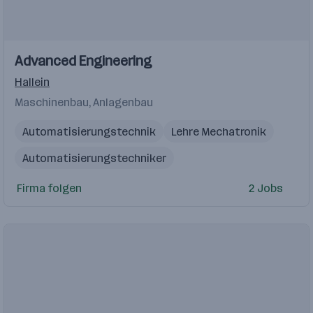
Einblicke
Advanced Engineering
Hallein
Maschinenbau, Anlagenbau
Automatisierungstechnik
Lehre Mechatronik
Automatisierungstechniker
technische Zeichnungen
Service Techniker
Firma folgen
2 Jobs
CAD-Pläne
SPS Programmierung
Vertrieb