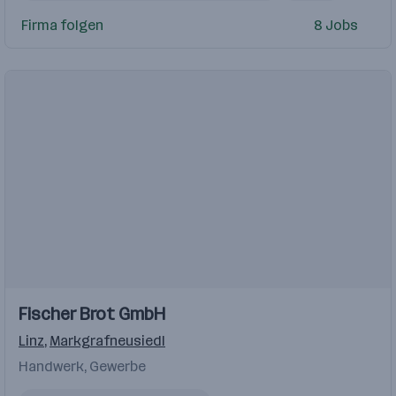
internationaler Versandprozess
MS Office
Firma folgen
8 Jobs
Controller
HR Manager
Zollabwicklung
Mitarbeiter Vertriebsinnendienst
Produktentwickler
Einblicke
Fischer Brot GmbH
Linz
,
Markgrafneusiedl
Handwerk, Gewerbe