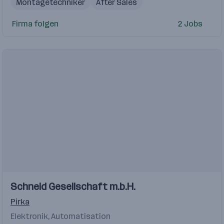
Montagetechniker
After Sales
Steuerungstechniker
Konstrukteur
Firma folgen
2 Jobs
Schneid Gesellschaft m.b.H.
Pirka
Elektronik, Automatisation