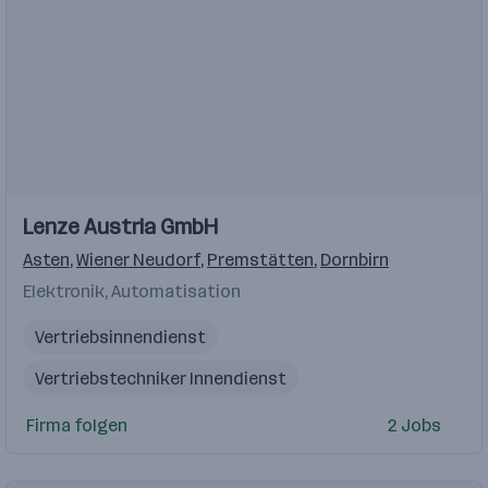
Lenze Austria GmbH
Asten
,
Wiener Neudorf
,
Premstätten
,
Dornbirn
Elektronik, Automatisation
Vertriebsinnendienst
Vertriebstechniker Innendienst
Supply Chain Management
Vertriebstechniker
Firma folgen
2 Jobs
Betriebslogistikkaufmann