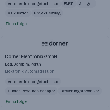
Automatisierungstechniker
EMSR
Anlagen
Kalkulation
Projektleitung
Firma folgen
Dorner Electronic GmbH
Egg
,
Dornbirn
,
Perth
Elektronik, Automatisation
Automatisierungstechniker
Human Resource Manager
Steuerungstechniker
Software Entwickler
International Sales Manager
Firma folgen