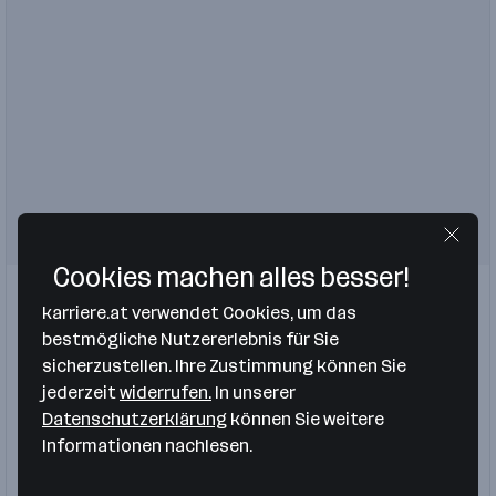
Cookies machen alles besser!
Einblicke
Bernhofer Gesenkschmiede GmbH
karriere.at verwendet Cookies, um das
Höhnhart
bestmögliche Nutzererlebnis für Sie
Handwerk, Gewerbe
sicherzustellen. Ihre Zustimmung können Sie
jederzeit
widerrufen.
In unserer
Einkäufer
Werkzeugbautechnik
Lehre
Datenschutzerklärung
können Sie weitere
Informationen nachlesen.
Messtechniker
Mitarbeiter Produktionsplanung