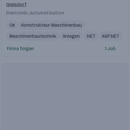
Gleisdorf
Elektronik, Automatisation
C#
Konstrukteur Maschinenbau
Maschinenbautechnik
Anlagen
.NET
ASP.NET
Konstrukteur
Firma folgen
1 Job
Objektorientierte Softwareentwicklung
Maschinenbau