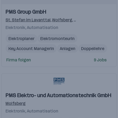
Einblicke
Einblicke
PMS Group GmbH
Videos
St. Stefan im Lavanttal
,
Wolfsberg
,
Schwadorf bei Wien
,
Ka
Elektronik, Automatisation
Elektroplaner
ElektromonteurIn
Key Account ManagerIn
Anlagen
Doppellehre
Firma folgen
9 Jobs
PMS Elektro- und Automationstechnik GmbH
Wolfsberg
Elektronik, Automatisation