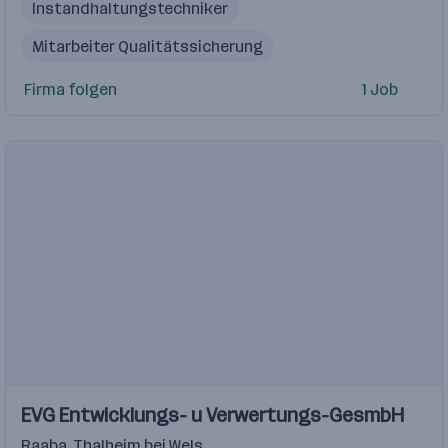
Instandhaltungstechniker
Mitarbeiter Qualitätssicherung
VPN (Virtual Private Network)
Firma folgen
1 Job
Firewall-Konfiguration
Produktentwickler Backwaren
Elektrotechnik
Mechanik
Netzwerksicherheit
Penetrationstests
Intrusion Detection Systeme
Einblicke
EVG Entwicklungs- u Verwertungs-GesmbH
Raaba
,
Thalheim bei Wels