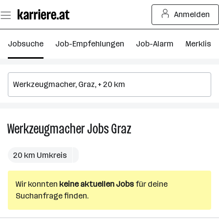
Zum
Anmelden
Seiteninhalt
springen
Jobsuche
Job-Empfehlungen
Job-Alarm
Merkliste
Werkzeugmacher
Jobs
Graz
Werkzeugmacher
Jobs
in
20 km Umkreis
Graz
Wir konnten
keine aktuellen Jobs
für deine
Suchanfrage finden.