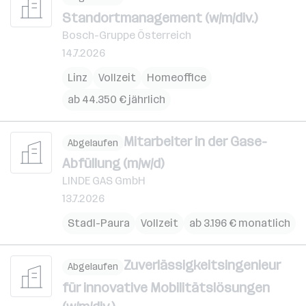
Standortmanagement (w/m/div.)
Bosch-Gruppe Österreich
14.7.2026
Linz
Vollzeit
Homeoffice
ab 44.350 € jährlich
Mitarbeiter in der Gase-
Abgelaufen
Abfüllung (m/w/d)
LINDE GAS GmbH
13.7.2026
Stadl-Paura
Vollzeit
ab 3.196 € monatlich
Zuverlässigkeitsingenieur
Abgelaufen
für innovative Mobilitätslösungen