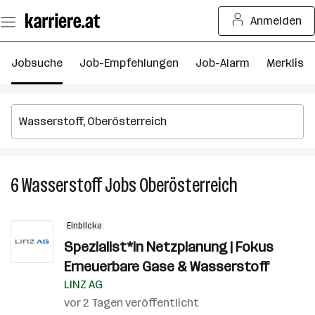
Zum
Anmelden
Seiteninhalt
springen
Jobsuche
Job-Empfehlungen
Job-Alarm
Merkliste
6
Wasserstoff
Jobs
Oberösterreich
6
Wasserstoff
Jobs
Einblicke
in
Spezialist*in Netzplanung | Fokus
Oberösterreic
Erneuerbare Gase & Wasserstoff
LINZ AG
vor 2 Tagen veröffentlicht