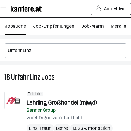
Zum
Anmelden
Seiteninhalt
springen
Jobsuche
Job-Empfehlungen
Job-Alarm
Merkliste
18
Urfahr Linz
Jobs
18
Urfahr
Linz
Einblicke
Jobs
Lehrling Großhandel (m/w/d)
Banner Group
vor 4 Tagen veröffentlicht
Linz
,
Traun
Lehre
1.026 € monatlich