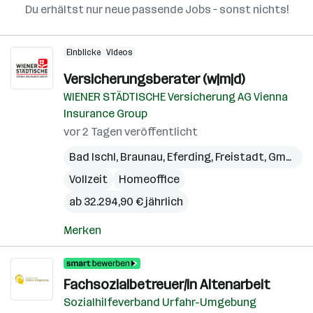
Du erhältst nur neue passende Jobs – sonst nichts!
Einblicke
Videos
Versicherungsberater (w|m|d)
WIENER STÄDTISCHE Versicherung AG Vienna
Insurance Group
vor 2 Tagen veröffentlicht
Bad Ischl
,
Braunau
,
Eferding
,
Freistadt
,
Gmunden
Vollzeit
Homeoffice
ab 32.294,90 € jährlich
Merken
Fachsozialbetreuer/in Altenarbeit
Sozialhilfeverband Urfahr-Umgebung