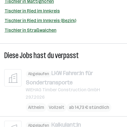
Tischler in Mattighofen
Tischler in Ried im Innkreis
Tischler in Ried im Innkreis (Bezirk)
Tischler in Straßwalchen
Diese Jobs hast du verpasst
LKW Fahrer:in für
Abgelaufen
Sondertransporte
WIEHAG Timber Construction GmbH
29.7.2026
Altheim
Vollzeit
ab 14,73 € stündlich
Kalkulant:in
Abgelaufen