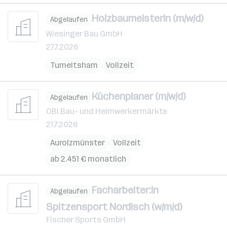
Holzbau­meisterIn (m/w/d)
Abgelaufen
Wiesinger Bau GmbH
27.7.2026
Tumeltsham
Vollzeit
Küchenplaner (m/w/d)
Abgelaufen
OBI Bau- und Heimwerkermärkte
21.7.2026
Aurolzmünster
Vollzeit
ab 2.451 € monatlich
Facharbeiter:in
Abgelaufen
Spitzensport Nordisch (w/m/d)
Fischer Sports GmbH