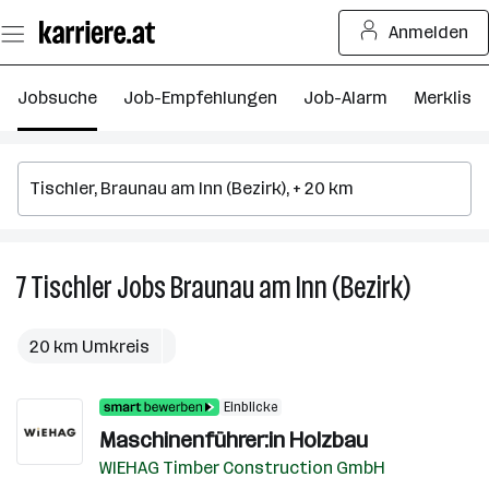
Zum
Anmelden
Seiteninhalt
springen
Jobsuche
Job-Empfehlungen
Job-Alarm
Merkliste
7
Tischler
Jobs
Braunau am Inn (Bezirk)
7
Tischler
Jobs
20 km Umkreis
in
Braunau
Einblicke
am
Maschinenführer:in Holzbau
Inn
(Bezirk)
WIEHAG Timber Construction GmbH