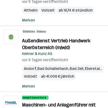
vor 5 Tagen veröffentlicht
Altheim
Vollzeit
ab 16,74 € stündlich
Merken
Einblicke
Videos
Außendienst Vertrieb Handwerk
Oberösterreich (m/w/d)
Kellner & Kunz AG
vor 6 Tagen veröffentlicht
Andorf
,
Bad Schallerbach
,
Bad Zell
,
Eberstalzell
,
Vollzeit
ab 41.006 € jährlich
Merken
Maschinen- und Anlagenführer mit