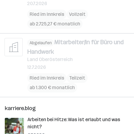
20.7.2026
Ried im Innkreis
Vollzeit
ab 2.725,27 € monatlich
Mitarbeiter/in für Büro und
Abgelaufen
Handwerk
Land Oberösterreich
12.7.2026
Ried im Innkreis
Teilzeit
ab 1.300 € monatlich
karriere.blog
Arbeiten bei Hitze: Was ist erlaubt und was
nicht?