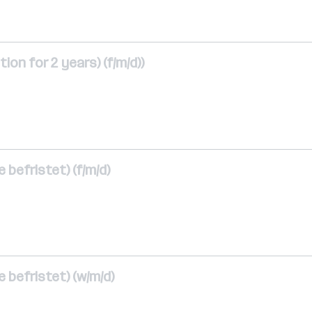
ion for 2 years) (f/m/d))
 befristet) (f/m/d)
e befristet) (w/m/d)