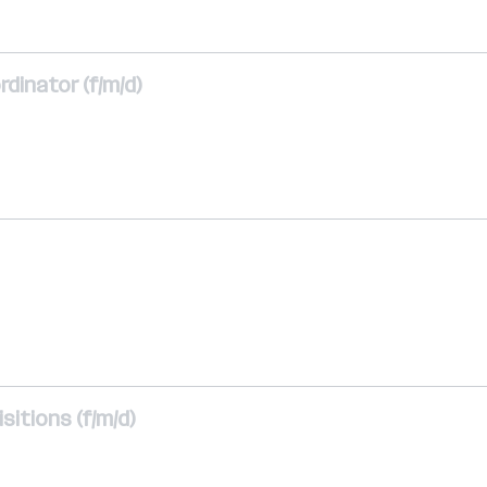
dinator (f/m/d)
itions (f/m/d)