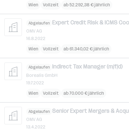
Wien
Vollzeit
ab 52.292,38 € jährlich
Expert Credit Risk & ICMS Coor
Abgelaufen
OMV AG
16.8.2022
Wien
Vollzeit
ab 61.340,02 € jährlich
Indirect Tax Manager (m/f/d)
Abgelaufen
Borealis GmbH
19.7.2022
Wien
Vollzeit
ab 70.000 € jährlich
Senior Expert Mergers & Acquis
Abgelaufen
OMV AG
13.4.2022