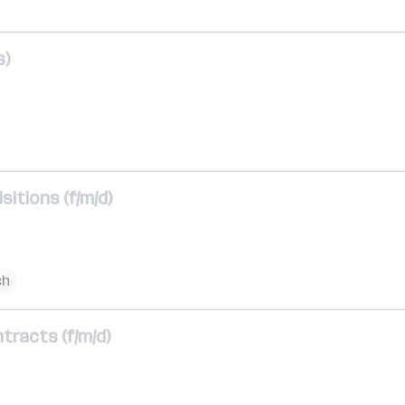
s)
itions (f/m/d)
ch
racts (f/m/d)