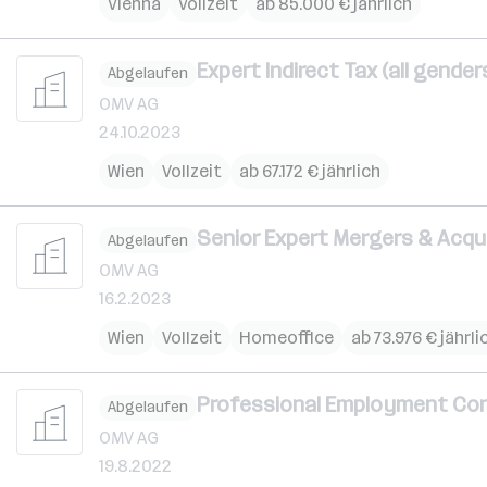
Vienna
Vollzeit
ab 85.000 € jährlich
Expert Indirect Tax (all gender
Abgelaufen
OMV AG
24.10.2023
Wien
Vollzeit
ab 67.172 € jährlich
Senior Expert Mergers & Acquis
Abgelaufen
OMV AG
16.2.2023
Wien
Vollzeit
Homeoffice
ab 73.976 € jährli
Professional Employment Cont
Abgelaufen
OMV AG
19.8.2022