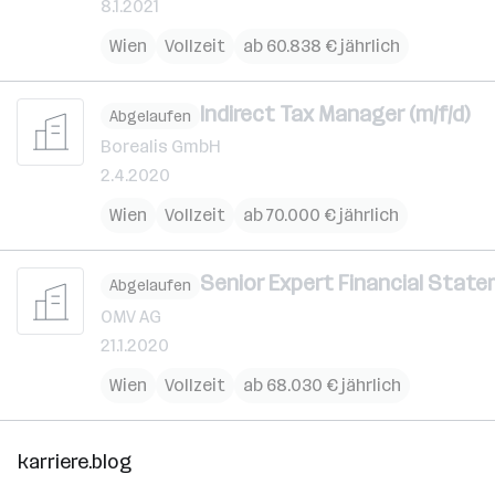
8.1.2021
Wien
Vollzeit
ab 60.838 € jährlich
Indirect Tax Manager (m/f/d)
Abgelaufen
Borealis GmbH
2.4.2020
Wien
Vollzeit
ab 70.000 € jährlich
Senior Expert Financial State
Abgelaufen
OMV AG
21.1.2020
Wien
Vollzeit
ab 68.030 € jährlich
karriere.blog