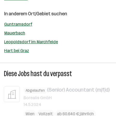
In anderem Ort/Gebiet suchen
Guntramsdorf
Mauerbach
Leopoldsdorf im Marchfelde
Hart bei Graz
Diese Jobs hast du verpasst
(Senior) Accountant (m/f/d)
Abgelaufen
Borealis GmbH
14.5.2024
Wien
Vollzeit
ab 60.640 € jährlich