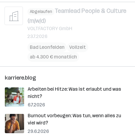
Teamlead People & Culture
Abgelaufen
(m/w/d)
VOLTFACTORY GmbH
23.7.2026
Bad Leonfelden
Vollzeit
ab 4.300 € monatlich
karriere.blog
Arbeiten bei Hitze: Was ist erlaubt und was
nicht?
6.7.2026
Burnout vorbeugen: Was tun, wenn alles zu
viel wird?
29.6.2026