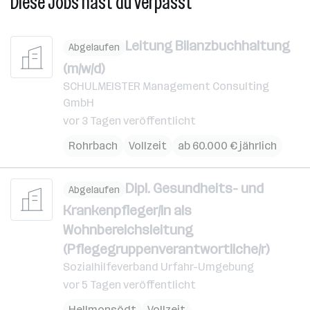
Diese Jobs hast du verpasst
Leitung Bilanzbuchhaltung
Abgelaufen
(m/w/d)
SCHULMEISTER Management Consulting
GmbH
vor 3 Tagen veröffentlicht
Rohrbach
Vollzeit
ab 60.000 € jährlich
Dipl. Gesundheits- und
Abgelaufen
Krankenpfleger/in als
Wohnbereichsleitung
(Pflegegruppenverantwortliche/r)
Sozialhilfeverband Urfahr-Umgebung
vor 5 Tagen veröffentlicht
Hellmonsödt
Vollzeit