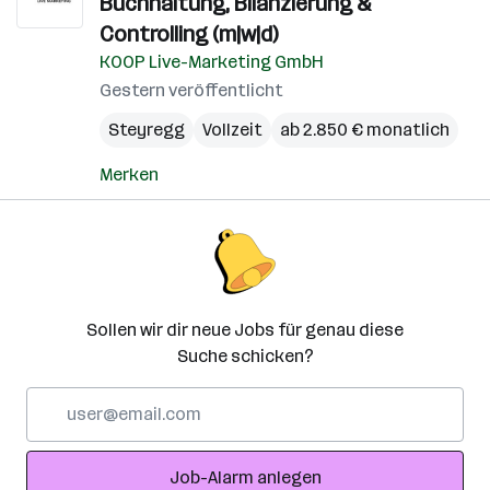
Buchhaltung, Bilanzierung &
Controlling (m|w|d)
KOOP Live-Marketing GmbH
Gestern veröffentlicht
Steyregg
Vollzeit
ab 2.850 € monatlich
Merken
Sollen wir dir neue Jobs für genau diese
Suche schicken?
E-
Mail-
Adresse
Job-Alarm anlegen