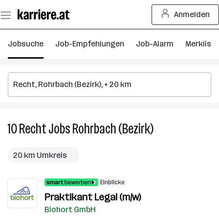
Zum
Anmelden
Seiteninhalt
springen
Jobsuche
Job-Empfehlungen
Job-Alarm
Merkliste
10
Recht
Jobs
Rohrbach (Bezirk)
10
Recht
Jobs
20 km Umkreis
in
Rohrbach
Einblicke
(Bezirk)
Praktikant Legal (m/w)
Biohort GmbH