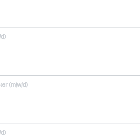
/d)
er (m/w/d)
/d)