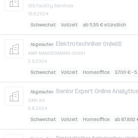
ISS Facility Services
19.9.2024
Schwechat
Vollzeit
ab 11,55 € stündlich
Elektrotechniker (m/w/d)
Abgelaufen
AMR MANNESMANN GmbH
2.9.2024
Schwechat
Vollzeit
Homeoffice
3.700 € – 
Senior Expert Online Analytics
Abgelaufen
OMV AG
5.8.2024
Schwechat
Vollzeit
Homeoffice
ab 87.892 