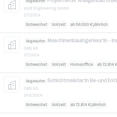
Projektleiter Anlagenbau (m/w
Abgelaufen
VACE Engineering GmbH
27.7.2024
Schwechat
Vollzeit
ab 56.000 € jährlich
Maschinenbauingenieur:in - In
Abgelaufen
OMV AG
17.7.2024
Schwechat
Vollzeit
Homeoffice
ab 72.814 €
Schichtmeister:in Be-und Entl
Abgelaufen
OMV AG
26.6.2024
Schwechat
Vollzeit
ab 72.814 € jährlich