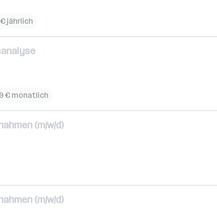
€ jährlich
sanalyse
09 € monatlich
nahmen (m/w/d)
nahmen (m/w/d)