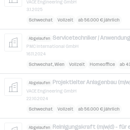
VACE Engineering GmbH
3.1.2025
Schwechat
Vollzeit
ab 56.000 € jährlich
Servicetechniker / Anwendungs
Abgelaufen
PMC International GmbH
16.11.2024
Schwechat
,
Wien
Vollzeit
Homeoffice
ab 43
Projektleiter Anlagenbau (m/w
Abgelaufen
VACE Engineering GmbH
22.10.2024
Schwechat
Vollzeit
ab 56.000 € jährlich
Reinigungskraft (m/w/d) - für 
Abgelaufen