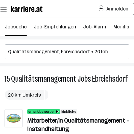
Zum
Anmelden
Seiteninhalt
springen
Jobsuche
Job-Empfehlungen
Job-Alarm
Merkliste
15
Qualitätsmanagement
Jobs
Ebreichsdorf
15
Qu
Jo
20 km Umkreis
in
Eb
Einblicke
Mitarbeiter/in Qualitätsmanagement -
Instandhaltung