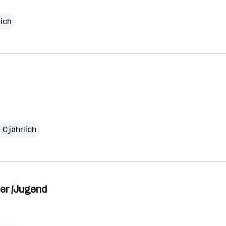
lich
 € jährlich
der /Jugend