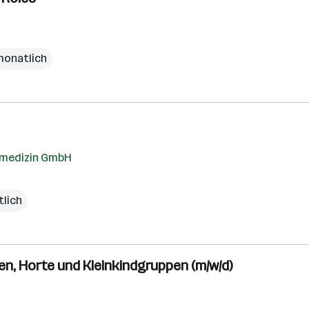
monatlich
tsmedizin GmbH
tlich
n, Horte und Kleinkindgruppen (m/w/d)