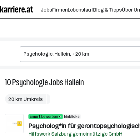
Zum
Jobs
Firmen
Lebenslauf
Blog & Tipps
Über U
Seiteninhalt
springen
10
Psychologie
Jobs
Hallein
10
Psychologie
Jobs
20 km Umkreis
in
Hallein
Einblicke
Psycholog*in für gerontopsychologisch
Hilfswerk Salzburg gemeinnützige GmbH