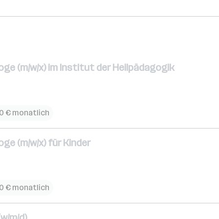
e (m/w/x) im Institut der Heilpädagogik
90 € monatlich
ge (m/w/x) für Kinder
90 € monatlich
(w/m/d)