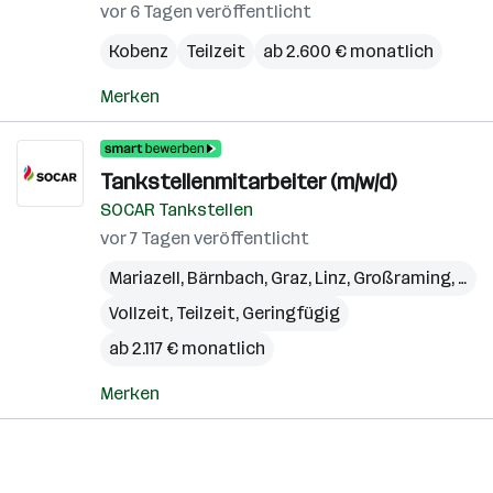
vor 6 Tagen veröffentlicht
Kobenz
Teilzeit
ab 2.600 € monatlich
Merken
Tankstellenmitarbeiter (m/w/d)
SOCAR Tankstellen
vor 7 Tagen veröffentlicht
Mariazell
,
Bärnbach
,
Graz
,
Linz
,
Großraming
,
Pöl
Vollzeit, Teilzeit, Geringfügig
ab 2.117 € monatlich
Merken