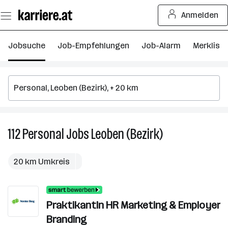
Zum
Anmelden
Seiteninhalt
springen
Jobsuche
Job-Empfehlungen
Job-Alarm
Merkliste
112
Personal
Jobs
Leoben (Bezirk)
112
Personal
Jobs
20 km Umkreis
in
Leoben
(Bezirk)
PraktikantIn HR Marketing & Employer
Branding