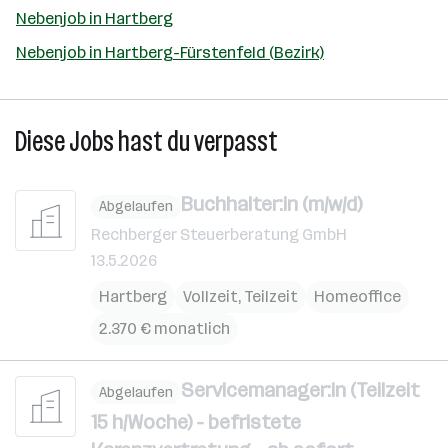
Nebenjob in Hartberg
Nebenjob in Hartberg-Fürstenfeld (Bezirk)
Diese Jobs hast du verpasst
Buchhalter:in (m/w/d)
Abgelaufen
Rechberger Steuerberatung GmbH
13.5.2026
Hartberg
Vollzeit, Teilzeit
Homeoffice
2.370 € monatlich
Servicemanager:in (Teilzeit
Abgelaufen
15 h/Woche) - befristete