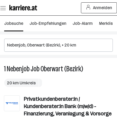
Zum
Anmelden
Seiteninhalt
springen
Jobsuche
Job-Empfehlungen
Job-Alarm
Merkliste
1
Nebenjob
Job
Oberwart (Bezirk)
1
Nebenjob
Job
20 km Umkreis
in
Oberwart
Privatkundenberater:in /
(Bezirk)
Kundenberater:in Bank (m/w/d) -
Finanzierung, Veranlagung & Vorsorge