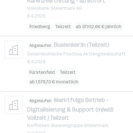
Karenzvertretung - ab sofort
Volksbank Steiermark AG
6.4.2026
Friedberg
Teilzeit
ab 37.102,66 € jährlich
Buslenker:in (Teilzeit)
Abgelaufen
Österreichische Postbus Aktiengesellschaft
8.3.2026
Fürstenfeld
Teilzeit
ab 1.579,73 € monatlich
Marktfolge Betrieb –
Abgelaufen
Digitalisierung & Support (m/w/d)
Vollzeit / Teilzeit
Raiffeisen-Bankengruppe Steiermark