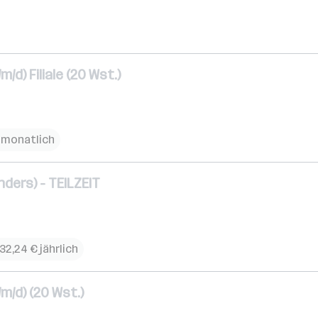
/d) Filiale (20 Wst.)
€ monatlich
nders) - TEILZEIT
32,24 € jährlich
m/d) (20 Wst.)