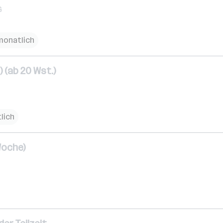
G
monatlich
) (ab 20 Wst.)
lich
Woche)