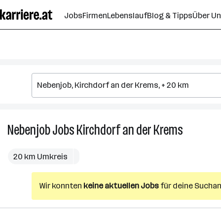
Zum
Jobs
Firmen
Lebenslauf
Blog & Tipps
Über U
Seiteninhalt
springen
Nebenjob
Jobs
Kirchdorf an der Krems
Nebenjob
Jobs
in
20 km Umkreis
Kirchdorf
an
Wir konnten
keine aktuellen Jobs
für deine Suchan
der
Krems