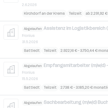
2.6.2026
Kirchdorf an der Krems
Teilzeit
ab 2.291,92 
Assistenz im Logistikbereich 
Abgelaufen
Fronius
31.5.2026
Sattledt
Teilzeit
2.922,16 € – 3.750,44 € mon
Empfangsmitarbeiter (m/w/d) 
Abgelaufen
Fronius
15.5.2026
Sattledt
Teilzeit
2.738 € – 3.185,20 € monatl
Sachbearbeitung (m/w/d) Buc
Abgelaufen