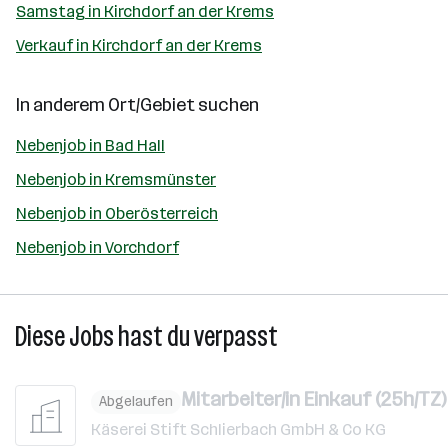
Samstag in Kirchdorf an der Krems
Verkauf in Kirchdorf an der Krems
In anderem Ort/Gebiet suchen
Nebenjob in Bad Hall
Nebenjob in Kremsmünster
Nebenjob in Oberösterreich
Nebenjob in Vorchdorf
Diese Jobs hast du verpasst
Mitarbeiter/in Einkauf (25h/TZ)
Abgelaufen
Käserei Stift Schlierbach GmbH & Co KG