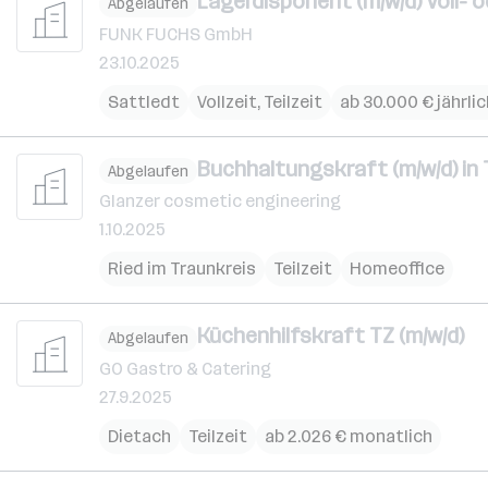
Lagerdisponent (m/w/d) Voll- od
Abgelaufen
FUNK FUCHS GmbH
23.10.2025
Sattledt
Vollzeit, Teilzeit
ab 30.000 € jährlic
Buchhaltungskraft (m/w/d) in T
Abgelaufen
Glanzer cosmetic engineering
1.10.2025
Ried im Traunkreis
Teilzeit
Homeoffice
Küchenhilfskraft TZ (m/w/d)
Abgelaufen
GO Gastro & Catering
27.9.2025
Dietach
Teilzeit
ab 2.026 € monatlich