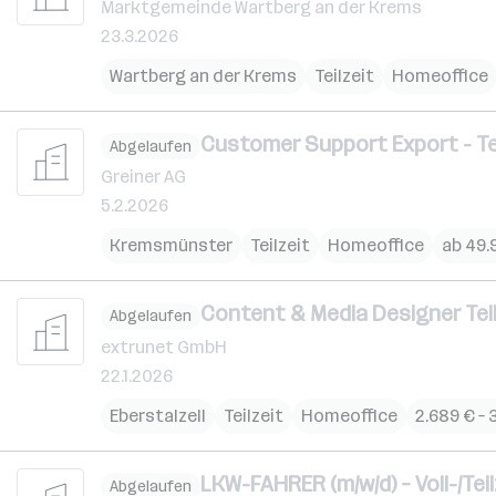
Marktgemeinde Wartberg an der Krems
23.3.2026
Wartberg an der Krems
Teilzeit
Homeoffice
Customer Support Export - Teil
Abgelaufen
Greiner AG
5.2.2026
Kremsmünster
Teilzeit
Homeoffice
ab 49.
Content & Media Designer Teil
Abgelaufen
extrunet GmbH
22.1.2026
Eberstalzell
Teilzeit
Homeoffice
2.689 € – 
LKW-FAHRER (m/w/d) – Voll-/Teil
Abgelaufen