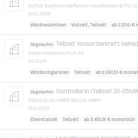
Solitär Baumschulpflanzen Haselberger & Pilz O
29.12.2025
Waldneukirchen
Vollzeit, Teilzeit
ab 2.200 € 
Teilzeit Vorsortierkraft (w/m/d
Abgelaufen
Österreichische Post AG
9.11.2025
Windischgarsten
Teilzeit
ab 2.061,51 € monat
Controller:in (Teilzeit 20-25h/
Abgelaufen
NEXUS ELASTOMER MOLDS GMBH
31.10.2025
Eberstalzell
Teilzeit
ab 3.415,91 € monatlich