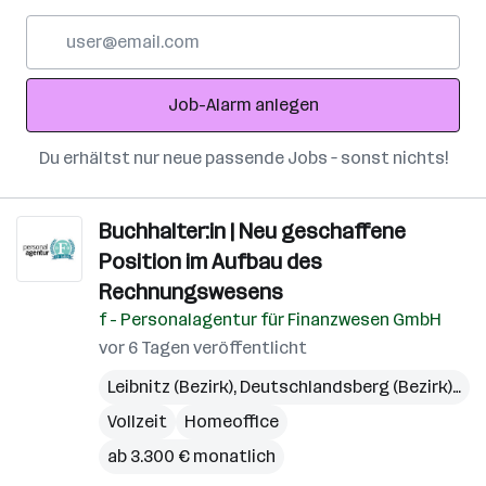
E-
Mail-
Adresse
Job-Alarm anlegen
Du erhältst nur neue passende Jobs – sonst nichts!
Buchhalter:in | Neu geschaffene
Position im Aufbau des
Rechnungswesens
f - Personalagentur für Finanzwesen GmbH
vor 6 Tagen veröffentlicht
Leibnitz (Bezirk)
,
Deutschlandsberg (Bezirk)
,
Gra
Vollzeit
Homeoffice
ab 3.300 € monatlich