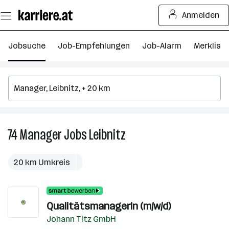
Zum
Anmelden
Seiteninhalt
springen
Jobsuche
Job-Empfehlungen
Job-Alarm
Merkliste
74
Manager
Jobs
Leibnitz
74
Manager
Jobs
20 km Umkreis
in
Leibnitz
QualitätsmanagerIn (m/w/d)
Johann Titz GmbH