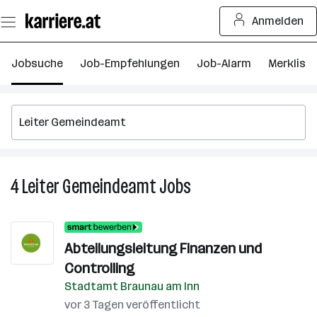
Zum
Anmelden
Seiteninhalt
springen
Jobsuche
Job-Empfehlungen
Job-Alarm
Merkliste
4
Leiter Gemeindeamt
Jobs
4
Leiter
Gemeindeamt
Jobs
Abteilungsleitung Finanzen und
Controlling
Stadtamt Braunau am Inn
vor 3 Tagen veröffentlicht