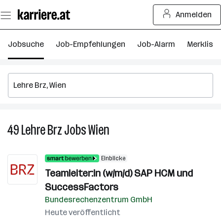
Zum
Anmelden
Seiteninhalt
springen
Jobsuche
Job-Empfehlungen
Job-Alarm
Merkliste
49
Lehre Brz
Jobs
Wien
49
Lehre
Brz
Einblicke
Jobs
Teamleiter:in (w/m/d) SAP HCM und
in
SuccessFactors
Wien
Bundesrechenzentrum GmbH
Heute veröffentlicht