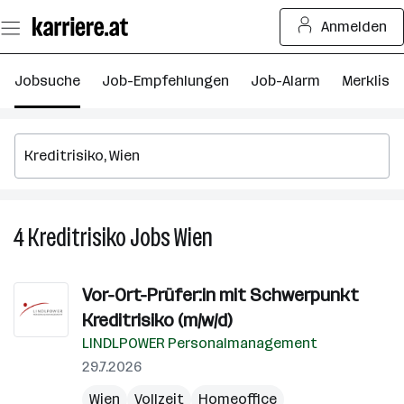
Zum
Anmelden
Seiteninhalt
springen
Jobsuche
Job-Empfehlungen
Job-Alarm
Merkliste
4
Kreditrisiko
Jobs
Wien
4
Kreditrisiko
Jobs
Vor-Ort-Prüfer:in mit Schwerpunkt
in
Kreditrisiko (m/w/d)
Wien
LINDLPOWER Personalmanagement
29.7.2026
Wien
Vollzeit
Homeoffice