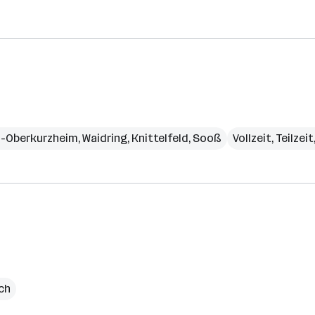
s-Oberkurzheim
,
Waidring
,
Knittelfeld
,
Sooß
Vollzeit, Teilzei
ich