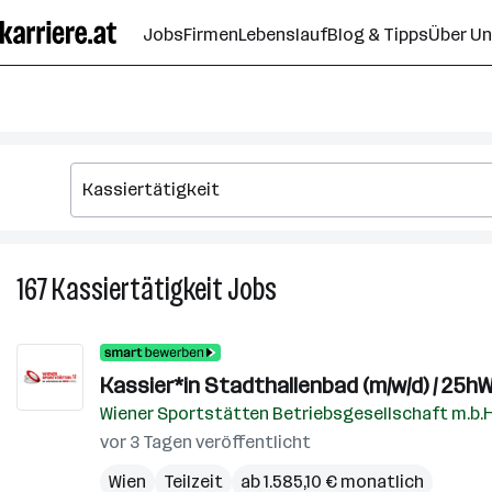
Zum
Jobs
Firmen
Lebenslauf
Blog & Tipps
Über U
Seiteninhalt
springen
167
Kassiertätigkeit
Jobs
167
Kassiertätigkeit
Jobs
Kassier*in Stadthallenbad (m/w/d) / 25h
Wiener Sportstätten Betriebsgesellschaft m.b.
vor 3 Tagen veröffentlicht
Wien
Teilzeit
ab 1.585,10 € monatlich