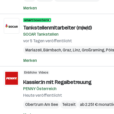
Merken
Tankstellenmitarbeiter (m/w/d)
SOCAR Tankstellen
vor 5 Tagen veröffentlicht
Mariazell
,
Bärnbach
,
Graz
,
Linz
,
Großraming
,
Pöl
Merken
Einblicke
Videos
Kassier:in mit Regalbetreuung
PENNY Österreich
Heute veröffentlicht
Obertrum Am See
Teilzeit
ab 2.251 € monatl