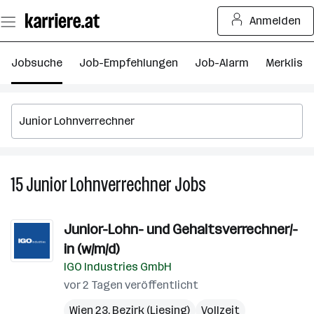
Zum
Anmelden
Seiteninhalt
springen
Jobsuche
Job-Empfehlungen
Job-Alarm
Merkliste
15
Junior Lohnverrechner
Jobs
15
Junior
Lohnverrechner
Junior-Lohn- und Gehaltsverrechner/-
Jobs
in (w/m/d)
IGO Industries GmbH
vor 2 Tagen veröffentlicht
Wien 23. Bezirk (Liesing)
Vollzeit