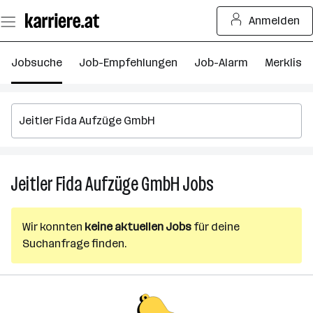
Zum
Anmelden
Seiteninhalt
springen
Jobsuche
Job-Empfehlungen
Job-Alarm
Merkliste
Jeitler Fida Aufzüge GmbH
Jobs
Jeitler
Fida
Aufzüge
Wir konnten
keine aktuellen Jobs
für deine
GmbH
Suchanfrage finden.
Jobs