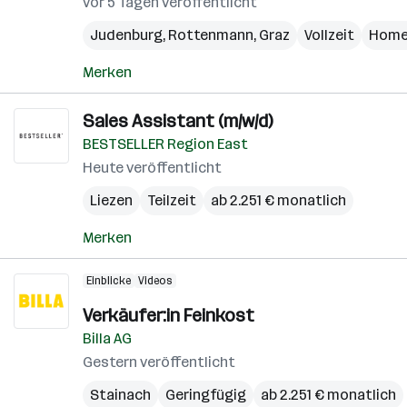
vor 5 Tagen veröffentlicht
Judenburg
,
Rottenmann
,
Graz
Vollzeit
Home
Merken
Sales Assistant (m/w/d)
BESTSELLER Region East
Heute veröffentlicht
Liezen
Teilzeit
ab 2.251 € monatlich
Merken
Einblicke
Videos
Verkäufer:in Feinkost
Billa AG
Gestern veröffentlicht
Stainach
Geringfügig
ab 2.251 € monatlich