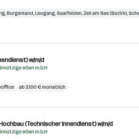
ng
,
Burgenland
,
Leogang
,
Saalfelden
,
Zell am See (Bezirk)
,
Sch
nendienst) w/m/d
nnützige eGen m.b.H
office
ab 3.100 € monatlich
h Hochbau (Technischer Innendienst) w/m/d
nnützige eGen m.b.H