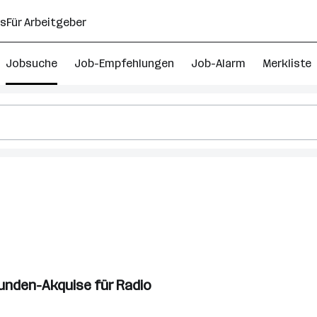
ns
Für Arbeitgeber
Jobsuche
Job-Empfehlungen
Job-Alarm
Merkliste
t
f
unden-Akquise für Radio