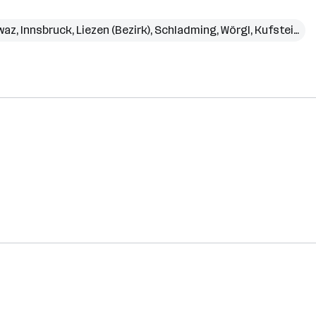
waz
,
Innsbruck
,
Liezen (Bezirk)
,
Schladming
,
Wörgl
,
Kufstein (Bezirk)