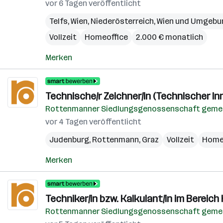
vor 6 Tagen veröffentlicht
Telfs
,
Wien
,
Niederösterreich
,
Wien und Umgebu
Vollzeit
Homeoffice
2.000 € monatlich
Merken
Technische/r Zeichner/in (Technischer In
Rottenmanner Siedlungsgenossenschaft gemei
vor 4 Tagen veröffentlicht
Judenburg
,
Rottenmann
,
Graz
Vollzeit
Home
Merken
Techniker/in bzw. Kalkulant/in im Bereic
Rottenmanner Siedlungsgenossenschaft gemei