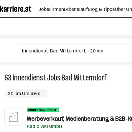
Zum
Jobs
Firmen
Lebenslauf
Blog & Tipps
Über U
Seiteninhalt
springen
63
Innendienst
Jobs
Bad Mitterndorf
63
Innendiens
Jobs
20 km Umkreis
in
Bad
Mitterndor
Werbeverkauf, Medienberatung & B2B-K
Radio VM1 GmbH