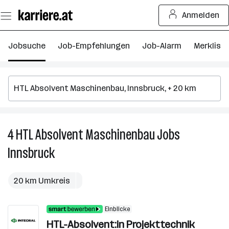
Zum
Anmelden
Seiteninhalt
springen
Jobsuche
Job-Empfehlungen
Job-Alarm
Merkliste
4
HTL Absolvent Maschinenbau
Jobs
4
H
Innsbruck
A
M
J
20 km Umkreis
in
I
Einblicke
HTL-Absolvent:in Projekttechnik