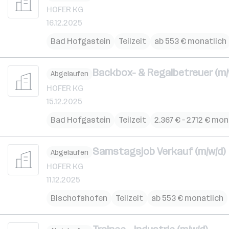
HOFER KG
16.12.2025
Bad Hofgastein
Teilzeit
ab 553 € monatlich
Backbox- & Regalbetreuer (m/
Abgelaufen
HOFER KG
15.12.2025
Bad Hofgastein
Teilzeit
2.367 € – 2.712 € mo
Samstagsjob Verkauf (m/w/d)
Abgelaufen
HOFER KG
11.12.2025
Bischofshofen
Teilzeit
ab 553 € monatlich