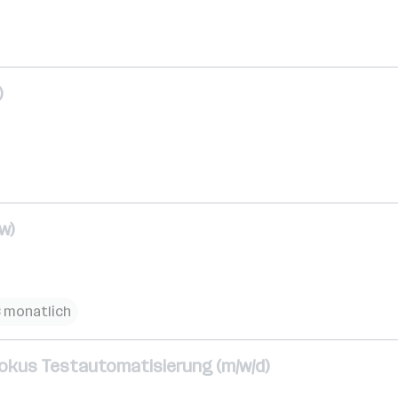
)
w)
€ monatlich
okus Testautomatisierung (m/w/d)