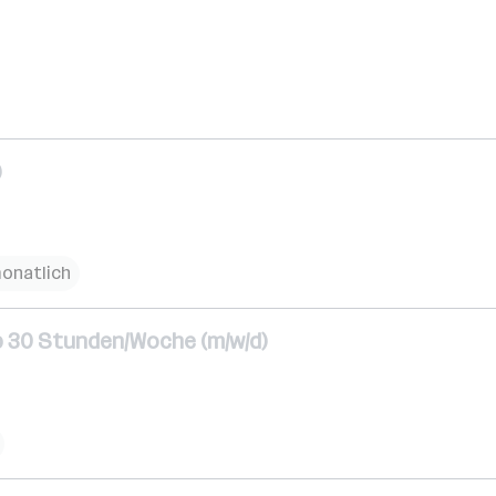
)
monatlich
ab 30 Stunden/Woche (m/w/d)