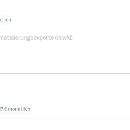
tlich
matisierungsexperte (m/w/d)
867 € monatlich