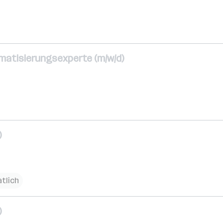
matisierungsexperte (m/w/d)
)
tlich
)