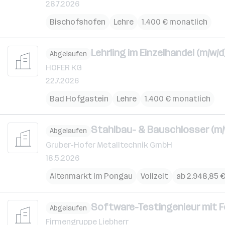
28.7.2026
Bischofshofen
Lehre
1.400 € monatlich
Lehrling im Einzelhandel (m/w/d
Abgelaufen
HOFER KG
22.7.2026
Bad Hofgastein
Lehre
1.400 € monatlich
Stahlbau- & Bauschlosser (m/
Abgelaufen
Gruber-Hofer Metalltechnik GmbH
18.5.2026
Altenmarkt im Pongau
Vollzeit
ab 2.948,85 
Software-Testingenieur mit F
Abgelaufen
Firmengruppe Liebherr