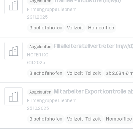
Trainee - Industrie (m/w/d)
Abgelaufen
Firmengruppe Liebherr
23.11.2025
Bischofshofen
Vollzeit
Homeoffice
Filialleiterstellvertreter (m/w/d
Abgelaufen
HOFER KG
6.11.2025
Bischofshofen
Vollzeit, Teilzeit
ab 2.684 € 
Mitarbeiter Exportkontrolle 
Abgelaufen
Firmengruppe Liebherr
25.10.2025
Bischofshofen
Vollzeit, Teilzeit
Homeoffice