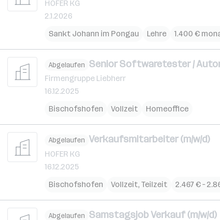
HOFER KG
2.1.2026
Sankt Johann im Pongau
Lehre
1.400 € mona
Senior Softwaretester / Auto
Abgelaufen
Firmengruppe Liebherr
16.12.2025
Bischofshofen
Vollzeit
Homeoffice
Verkaufsmitarbeiter (m/w/d)
Abgelaufen
HOFER KG
16.12.2025
Bischofshofen
Vollzeit, Teilzeit
2.467 € – 2.
Samstagsjob Verkauf (m/w/d)
Abgelaufen