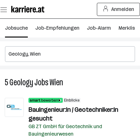
Zum
Anmelden
Seiteninhalt
springen
Jobsuche
Job-Empfehlungen
Job-Alarm
Merkliste
5
Geology
Jobs
Wien
5
Geology
Jobs
Einblicke
in
Bauingenieur:in / Geotechniker:in
Wien
gesucht
GB ZT GmbH für Geotechnik und
Bauingenieurwesen