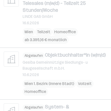
Telesales (m/w/d) – Teilzeit 25
Stunden/Woche
LINDE GAS GmbH
16.6.2026
Wien
Teilzeit
Homeoffice
ab 3.395,16 € monatlich
Objektbuchhalter*in (w/m/d)
Abgelaufen
Gesiba Gemeinnützige Siedlungs- u
Baugesellschaft m.b.H.
10.6.2026
Wien 1. Bezirk (Innere Stadt)
Vollzeit
Homeoffice
System- &
Abgelaufen