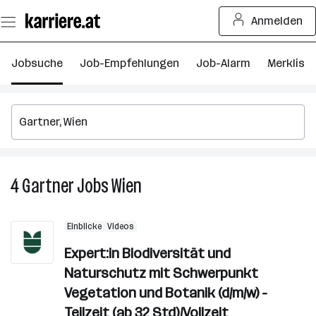
Zum
Anmelden
Seiteninhalt
springen
Jobsuche
Job-Empfehlungen
Job-Alarm
Merkliste
4
Gartner
Jobs
Wien
4
Gartner
Jobs
Einblicke
Videos
in
Wien
Expert:in Biodiversität und
Naturschutz mit Schwerpunkt
Vegetation und Botanik (d/m/w) -
Teilzeit (ab 32 Std)/Vollzeit