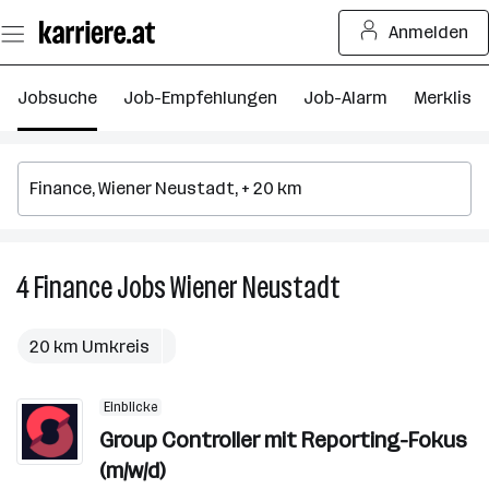
Zum
Anmelden
Seiteninhalt
springen
Jobsuche
Job-Empfehlungen
Job-Alarm
Merkliste
4
Finance
Jobs
Wiener Neustadt
4
Finance
Jobs
20 km Umkreis
in
Wiener
Einblicke
Neustadt
Group Controller mit Reporting-Fokus
(m/w/d)