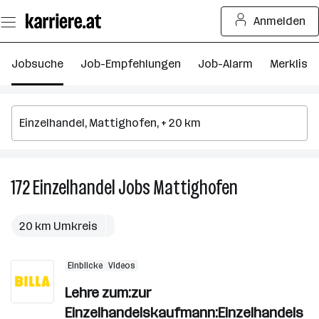
Zum
Anmelden
Seiteninhalt
springen
Jobsuche
Job-Empfehlungen
Job-Alarm
Merkliste
172
Einzelhandel
Jobs
Mattighofen
172
Einzelhandel
Jobs
20 km Umkreis
in
Mattighofen
Einblicke
Videos
Lehre zum:zur
Einzelhandelskaufmann:Einzelhandels