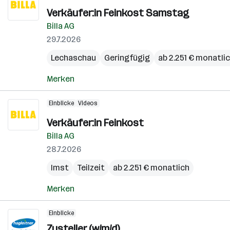
Verkäufer:in Feinkost Samstag
Billa AG
29.7.2026
Lechaschau
Geringfügig
ab 2.251 € monatli
Merken
Einblicke
Videos
Verkäufer:in Feinkost
Billa AG
28.7.2026
Imst
Teilzeit
ab 2.251 € monatlich
Merken
Einblicke
Zusteller (w/m/d)