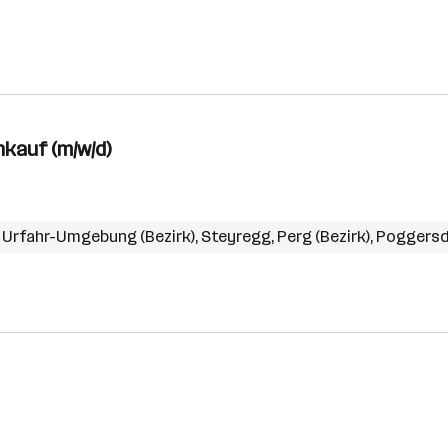
kauf (m/w/d)
,
Urfahr-Umgebung (Bezirk)
,
Steyregg
,
Perg (Bezirk)
,
Poggersd