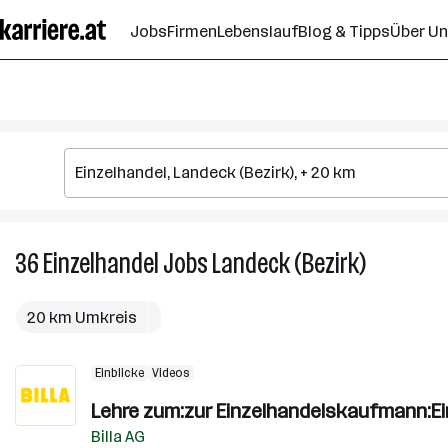
Zum
Jobs
Firmen
Lebenslauf
Blog & Tipps
Über U
Seiteninhalt
springen
36
Einzelhandel
Jobs
Landeck (Bezirk)
36
Einzelhand
Jobs
20 km Umkreis
in
Landeck
Einblicke
Videos
(Bezirk)
Lehre zum:zur Einzelhandelskaufmann:E
Billa AG