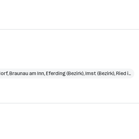
orf
,
Braunau am Inn
,
Eferding (Bezirk)
,
Imst (Bezirk)
,
Ried im Innkreis