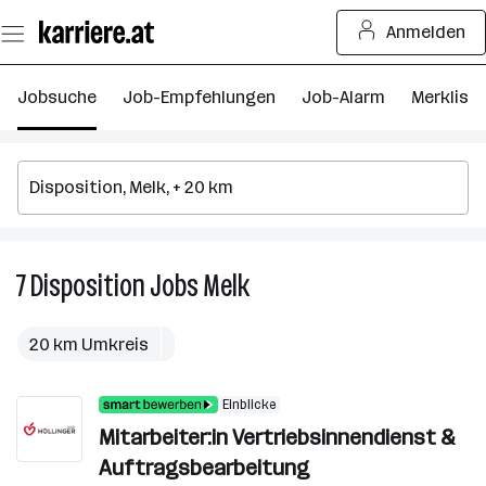
Zum
Anmelden
Seiteninhalt
springen
Jobsuche
Job-Empfehlungen
Job-Alarm
Merkliste
7
Disposition
Jobs
Melk
7
Disposition
Jobs
20 km Umkreis
in
Melk
Einblicke
Mitarbeiter:in Vertriebsinnendienst &
Auftragsbearbeitung