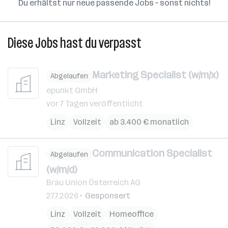
Du erhältst nur neue passende Jobs – sonst nichts!
Diese Jobs hast du verpasst
Marketing Specialist (w/m/x)
Abgelaufen
epunkt GmbH
vor 7 Tagen veröffentlicht
Linz
Vollzeit
ab 3.400 € monatlich
Communication Specialist
Abgelaufen
(w/m/d)
Brau Union Österreich AG
27.7.2026
Gesponsert
Linz
Vollzeit
Homeoffice