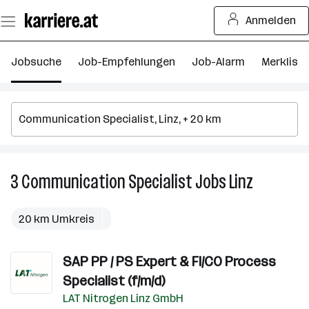
Zum
Anmelden
Seiteninhalt
springen
Jobsuche
Job-Empfehlungen
Job-Alarm
Merkliste
3
Communication Specialist
Jobs
Linz
3
Communic
Specialist
20 km Umkreis
Jobs
in
SAP PP / PS Expert & FI/CO Process
Linz
Specialist (f/m/d)
LAT Nitrogen Linz GmbH