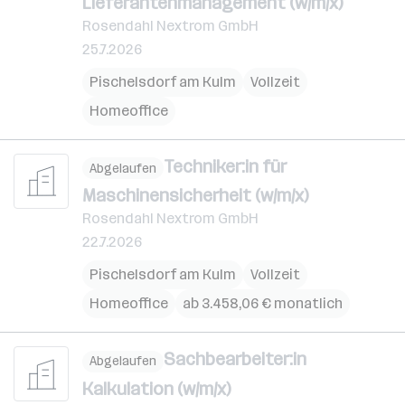
Lieferantenmanagement (w/m/x)
Rosendahl Nextrom GmbH
25.7.2026
Pischelsdorf am Kulm
Vollzeit
Homeoffice
Techniker:in für
Abgelaufen
Maschinensicherheit (w/m/x)
Rosendahl Nextrom GmbH
22.7.2026
Pischelsdorf am Kulm
Vollzeit
Homeoffice
ab 3.458,06 € monatlich
Sachbearbeiter:in
Abgelaufen
Kalkulation (w/m/x)