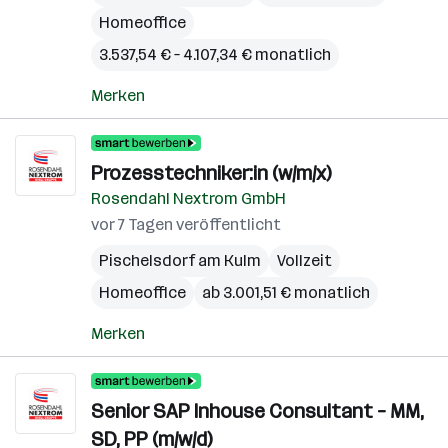
Homeoffice
3.537,54 € – 4.107,34 € monatlich
Merken
Prozesstechniker:in (w/m/x)
Rosendahl Nextrom GmbH
vor 7 Tagen veröffentlicht
Pischelsdorf am Kulm
Vollzeit
Homeoffice
ab 3.001,51 € monatlich
Merken
Senior SAP Inhouse Consultant – MM,
SD, PP (m/w/d)