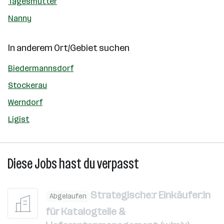
Tagesmutter
Nanny
In anderem Ort/Gebiet suchen
Biedermannsdorf
Stockerau
Werndorf
Ligist
Diese Jobs hast du verpasst
Strategische:r Einkäufer:in
Abgelaufen
für Katalogteile &