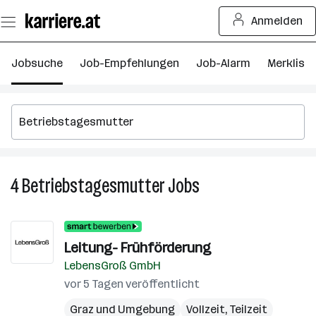
Zum
Anmelden
Seiteninhalt
springen
Jobsuche
Job-Empfehlungen
Job-Alarm
Merkliste
4
Betriebstagesmutter
Jobs
4
Betriebstagesmutter
Jobs
Leitung- Frühförderung
LebensGroß GmbH
vor 5 Tagen veröffentlicht
Graz und Umgebung
Vollzeit, Teilzeit