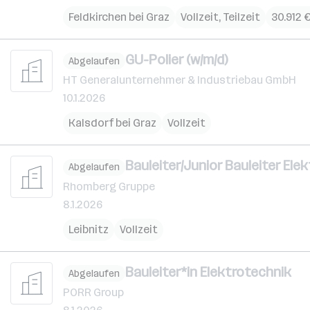
Feldkirchen bei Graz
Vollzeit, Teilzeit
30.912 €
GU-Polier (w/m/d)
Abgelaufen
HT Generalunternehmer & Industriebau GmbH
10.1.2026
Kalsdorf bei Graz
Vollzeit
Bauleiter/Junior Bauleiter Ele
Abgelaufen
Rhomberg Gruppe
8.1.2026
Leibnitz
Vollzeit
Bauleiter*in Elektrotechnik
Abgelaufen
PORR Group