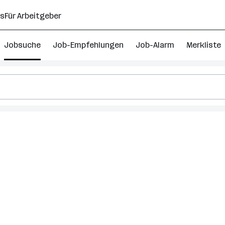
ns
Für Arbeitgeber
Jobsuche
Job-Empfehlungen
Job-Alarm
Merkliste
eiter
s
tschlandsberg
irk)