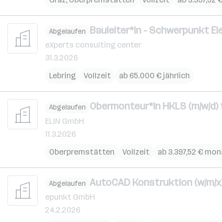
Bauleiter*in - Schwerpunkt El
Abgelaufen
eXperts consulting center
31.3.2026
Lebring
Vollzeit
ab 65.000 € jährlich
Obermonteur*in HKLS (m/w/d) 
Abgelaufen
ELIN GmbH
11.3.2026
Oberpremstätten
Vollzeit
ab 3.397,52 € mon
AutoCAD Konstruktion (w/m/x
Abgelaufen
epunkt GmbH
24.2.2026