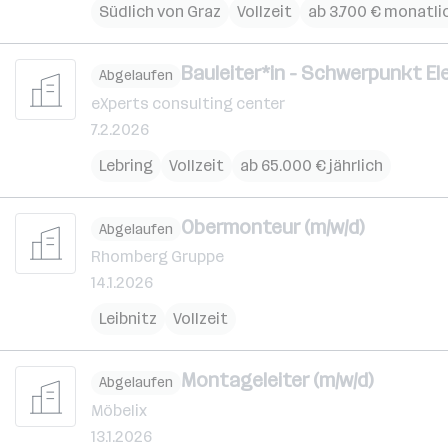
Südlich von Graz
Vollzeit
ab 3.700 € monatli
Bauleiter*in - Schwerpunkt El
Abgelaufen
eXperts consulting center
7.2.2026
Lebring
Vollzeit
ab 65.000 € jährlich
Obermonteur (m/w/d)
Abgelaufen
Rhomberg Gruppe
14.1.2026
Leibnitz
Vollzeit
Montageleiter (m/w/d)
Abgelaufen
Möbelix
13.1.2026