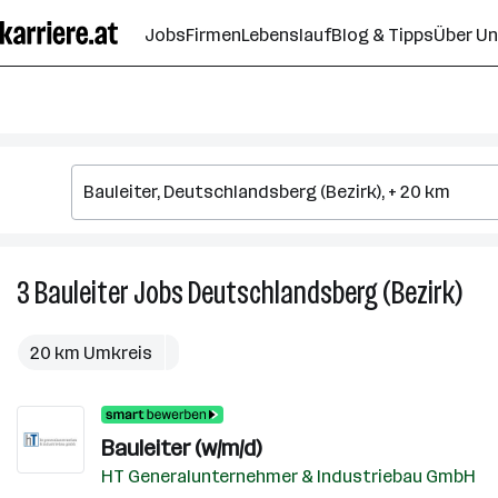
Zum
Jobs
Firmen
Lebenslauf
Blog & Tipps
Über U
Seiteninhalt
springen
3
Bauleiter
Jobs
Deutschlandsberg (Bezirk)
3
Baul
Job
20 km Umkreis
in
Deu
(Bez
Bauleiter (w/m/d)
HT Generalunternehmer & Industriebau GmbH