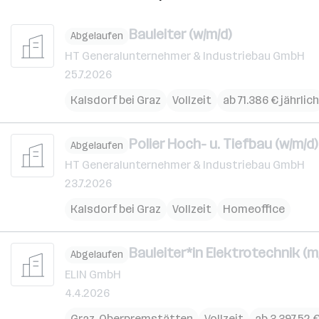
Bauleiter (w/m/d)
Abgelaufen
HT Generalunternehmer & Industriebau GmbH
25.7.2026
Kalsdorf bei Graz
Vollzeit
ab 71.386 € jährlich
Polier Hoch- u. Tiefbau (w/m/d)
Abgelaufen
HT Generalunternehmer & Industriebau GmbH
23.7.2026
Kalsdorf bei Graz
Vollzeit
Homeoffice
Bauleiter*in Elektrotechnik (m
Abgelaufen
ELIN GmbH
4.4.2026
Graz
,
Oberpremstätten
Vollzeit
ab 3.397,52 