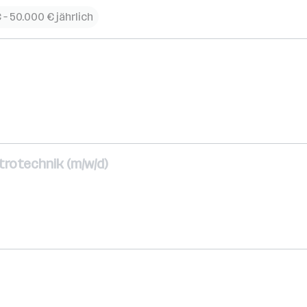
 – 50.000 € jährlich
ktrotechnik (m/w/d)