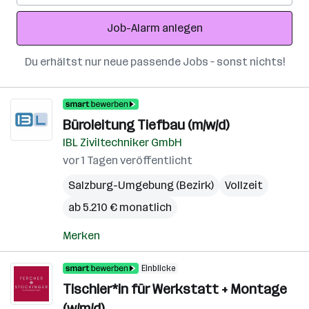
Adresse
Job-Alarm anlegen
Du erhältst nur neue passende Jobs – sonst nichts!
Büroleitung Tiefbau (m/w/d)
IBL Ziviltechniker GmbH
vor 1 Tagen veröffentlicht
Salzburg-Umgebung (Bezirk)
Vollzeit
ab 5.210 € monatlich
Merken
Einblicke
Tischler*in für Werkstatt + Montage
(w/m/d)