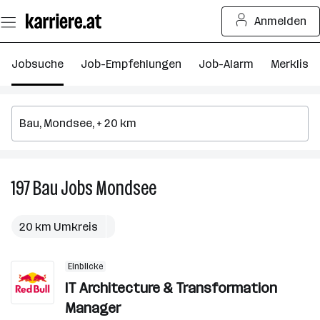
Zum
Anmelden
Seiteninhalt
springen
Jobsuche
Job-Empfehlungen
Job-Alarm
Merkliste
197
Bau
Jobs
Mondsee
197
Bau
Jobs
20 km Umkreis
in
Mondsee
Einblicke
IT Architecture & Transformation
Manager