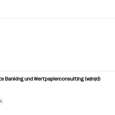
ate Banking und Wertpapierconsulting (w/m/d)
h