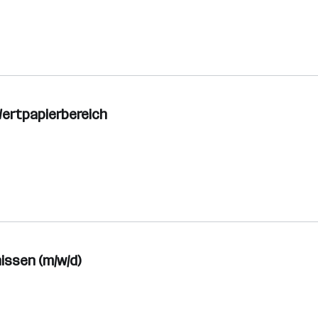
 Wertpapierbereich
issen (m/w/d)