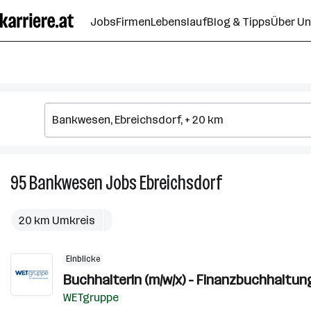
Zum
Jobs
Firmen
Lebenslauf
Blog & Tipps
Über U
Seiteninhalt
springen
95
Bankwesen
Jobs
Ebreichsdorf
95
Bankwesen
Jobs
20 km Umkreis
in
Ebreichsdorf
Einblicke
BuchhalterIn (m/w/x) - Finanzbuchhaltun
WETgruppe