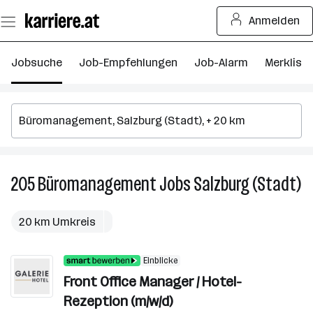
Zum
Anmelden
Seiteninhalt
springen
Jobsuche
Job-Empfehlungen
Job-Alarm
Merkliste
205
Büromanagement
Jobs
Salzburg (Stadt)
2
B
J
20 km Umkreis
in
Sa
Einblicke
(S
Front Office Manager / Hotel-
Rezeption (m/w/d)