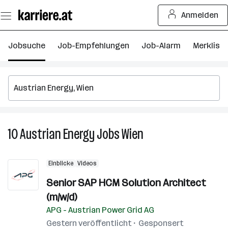
Zum
Anmelden
Seiteninhalt
springen
Jobsuche
Job-Empfehlungen
Job-Alarm
Merkliste
10
Austrian Energy
Jobs
Wien
10
Austrian
Energy
Einblicke
Videos
Jobs
in
Senior SAP HCM Solution Architect
Wien
(m/w/d)
APG - Austrian Power Grid AG
Gestern veröffentlicht
Gesponsert