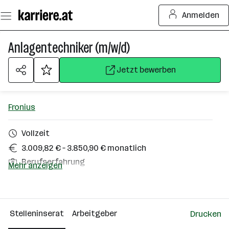
Zum
Anmelden
Seiteninhalt
springen
Anlagentechniker (m/w/d)
Jetzt bewerben
Fronius
Vollzeit
3.009,82 € – 3.850,90 € monatlich
Berufserfahrung
Mehr anzeigen
Homeoffice möglich
Steinhaus
Stelleninserat
Arbeitgeber
Drucken
Über das Unternehmen