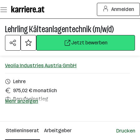
Zum
Anmelden
Seiteninhalt
springen
Lehrling Kälteanlagentechnik (m/w/d)
Jetzt bewerben
Veolia Industries Austria GmbH
Lehre
975,02 € monatlich
Berufseinstieg
Mehr anzeigen
Kundl
Über das Unternehmen
Stelleninserat
Arbeitgeber
Drucken
101 - 500 Mitarbeiter*innen