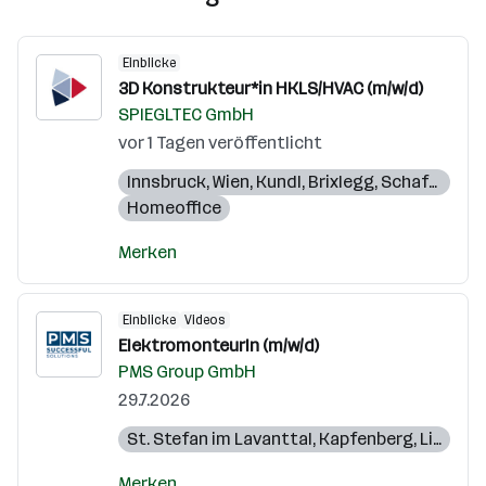
Einblicke
3D Konstrukteur*in HKLS/HVAC (m/w/d)
SPIEGLTEC GmbH
vor 1 Tagen veröffentlicht
Innsbruck
,
Wien
,
Kundl
,
Brixlegg
,
Schaftenau
Homeoffice
Merken
Einblicke
Videos
ElektromonteurIn (m/w/d)
PMS Group GmbH
29.7.2026
St. Stefan im Lavanttal
,
Kapfenberg
,
Linz
,
Kun
Merken