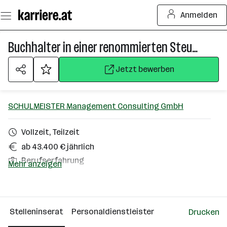
Zum
Anmelden
Seiteninhalt
springen
Buchhalter in einer renommierten Steuerberatungskanzlei (m/w/d)
Jetzt bewerben
SCHULMEISTER Management Consulting GmbH
Vollzeit, Teilzeit
ab 43.400 € jährlich
Berufserfahrung
Mehr anzeigen
Graz
Über das Unternehmen
Stelleninserat
Personaldienstleister
Drucken
Wien