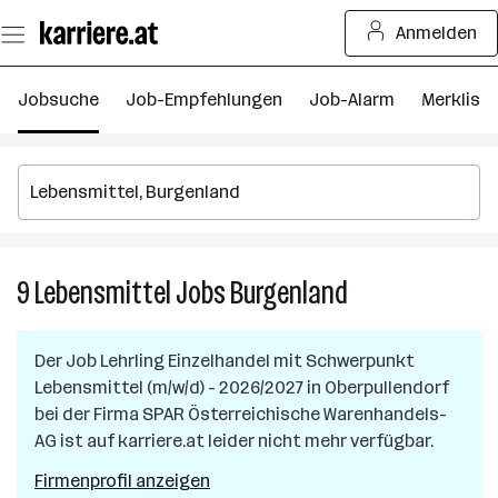
Zum
Anmelden
Seiteninhalt
springen
Jobsuche
Job-Empfehlungen
Job-Alarm
Merkliste
9
Lebensmittel
Jobs
Burgenland
9
Lebensmittel
Jobs
Der Job
Lehrling Einzelhandel mit Schwerpunkt
in
Lebensmittel (m/w/d) - 2026/2027
in
Oberpullendorf
Burgenland
bei der Firma
SPAR Österreichische Warenhandels-
AG
ist auf karriere.at leider nicht mehr verfügbar.
Firmenprofil anzeigen