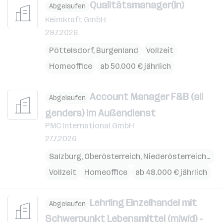
Qualitätsmanager(in)
Abgelaufen
Keimkraft GmbH
29.7.2026
Pöttelsdorf
,
Burgenland
Vollzeit
Homeoffice
ab 50.000 € jährlich
Account Manager F&B (all
Abgelaufen
genders) im Außendienst
PMC International GmbH
27.7.2026
Salzburg
,
Oberösterreich
,
Niederösterreich
,
Wie
Vollzeit
Homeoffice
ab 48.000 € jährlich
Lehrling Einzelhandel mit
Abgelaufen
Schwerpunkt Lebensmittel (m/w/d) -