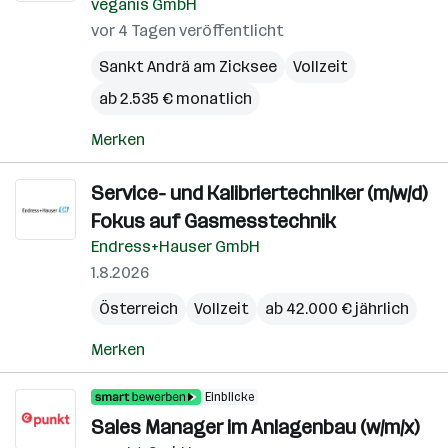
veganis GmbH
vor 4 Tagen veröffentlicht
Sankt Andrä am Zicksee
Vollzeit
ab 2.535 € monatlich
Merken
Service- und Kalibriertechniker (m/w/d)
Fokus auf Gasmesstechnik
Endress+Hauser GmbH
1.8.2026
Österreich
Vollzeit
ab 42.000 € jährlich
Merken
Einblicke
Sales Manager im Anlagenbau (w/m/x)