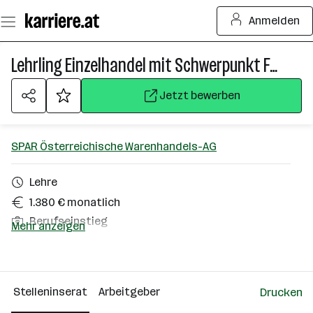
Zum
Anmelden
Seiteninhalt
springen
Lehrling Einzelhandel mit Schwerpunkt Fleisch- und Wurstabteilung (m/w/d)
Jetzt bewerben
SPAR Österreichische Warenhandels-AG
Lehre
1.380 € monatlich
Berufseinstieg
Mehr anzeigen
Wien
Über das Unternehmen
Stelleninserat
Arbeitgeber
Drucken
10000+ Mitarbeiter*innen