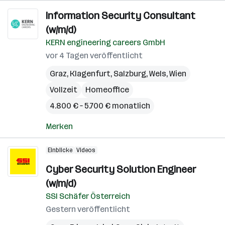
Information Security Consultant
(w/m/d)
KERN engineering careers GmbH
vor 4 Tagen veröffentlicht
Graz
,
Klagenfurt
,
Salzburg
,
Wels
,
Wien
Vollzeit
Homeoffice
4.800 € – 5.700 € monatlich
Merken
Einblicke
Videos
Cyber Security Solution Engineer
(w/m/d)
SSI Schäfer Österreich
Gestern veröffentlicht