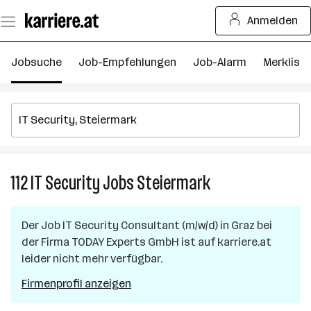
Zum
Anmelden
Seiteninhalt
springen
Jobsuche
Job-Empfehlungen
Job-Alarm
Merkliste
112
IT Security
Jobs
Steiermark
112
IT
Security
Der Job
IT Security Consultant (m/w/d)
in
Graz
bei
Jobs
der Firma
TODAY Experts GmbH
ist auf karriere.at
in
leider nicht mehr verfügbar.
Steiermark
Firmenprofil anzeigen