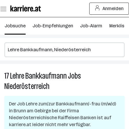
Zum
Anmelden
Seiteninhalt
springen
Jobsuche
Job-Empfehlungen
Job-Alarm
Merkliste
17
Lehre Bankkaufmann
Jobs
17
Le
Niederösterreich
B
J
in
Der Job
Lehre zum/zur Bankkaufmann/-frau (m/w/d)
Ni
in
Brunn am Gebirge
bei der Firma
Niederösterreichische Raiffeisen Banken
ist auf
karriere.at leider nicht mehr verfügbar.