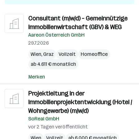
Consultant (m/w/d) – Gemeinnützige
Immobilienwirtschaft (GBV) & WEG
Aareon Österreich GmbH
29.7.2026
Wien
,
Graz
Vollzeit
Homeoffice
ab 4.611 € monatlich
Merken
Projektleitung in der
Immobilienprojektentwicklung (Hotel /
Wohngewerbe) (m/w/d)
SoReal GmbH
vor 2 Tagen veröffentlicht
Wien
Vollzeit
ab 6.000 € monatlich