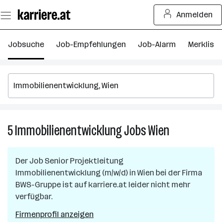
Zum
Anmelden
Seiteninhalt
springen
Jobsuche
Job-Empfehlungen
Job-Alarm
Merkliste
5
Immobilienentwicklung
Jobs
Wien
5
Immobilienent
Jobs
Der Job
Senior Projektleitung
in
Immobilienentwicklung (m/w/d)
in
Wien
bei der Firma
Wien
BWS-Gruppe
ist auf karriere.at leider nicht mehr
verfügbar.
Firmenprofil anzeigen