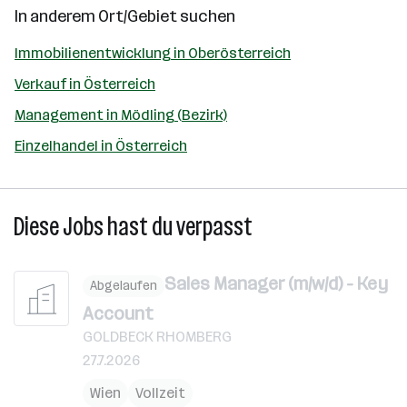
In anderem Ort/Gebiet suchen
Immobilienentwicklung in Oberösterreich
Verkauf in Österreich
Management in Mödling (Bezirk)
Einzelhandel in Österreich
Diese Jobs hast du verpasst
Sales Manager (m/w/d) - Key
Abgelaufen
Account
GOLDBECK RHOMBERG
27.7.2026
Wien
Vollzeit